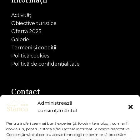
Activități
Obiective turistice
Ofertă 2025
Galerie
Termeni și condiții
Politică cookies
Politică de confidențialitate
Contact
Administrează
Telefon Receptie: 0743045522
consimțământul
Telefon Proprietar: 0730992870
Pentru a oferi cea mai bună experiență, folosim tehnologii, cum ar fi
contact@domeniulstanca.ro
cookie-uri, pentru a stoca și/sau accesa informațiile despre dispozitive.
Consimțământul pentru aceste tehnologii ne permite să procesăm
Comuna Dorna-Arini, sat Sunători, Strada