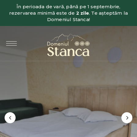
În perioada de vară, până pe 1 septembrie,
rezervarea minimă este de
2 zile
. Te așteptăm la
Domeniul Stanca!