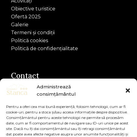
Activități
Obiective turistice
Ofertă 2025
Galerie
Termeni și condiții
Politică cookies
Politică de confidențialitate
Contact
Administrează
Telefon Receptie: 0743045522
consimțământul
Telefon Proprietar: 0730992870
Pentru a oferi cea mai bună experiență, folosim tehnologii, cum ar fi
contact@domeniulstanca.ro
cookie-uri, pentru a stoca și/sau accesa informațiile despre dispozitive.
Consimțământul pentru aceste tehnologii ne permite să procesăm
Comuna Dorna-Arini, sat Sunători, Strada
date, cum ar fi comportamentul de navigare sau ID-uri unice pe acest
Bistriței, nr. 55, Județul Suceava.
site. Dacă nu îți dai consimțământul sau îți retragi consimțământul
dat poate avea afecte negative asupra unor anumite funcționalități și