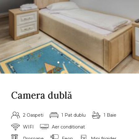
Camera dublă
2 Oaspeti
1 Pat dublu
1 Baie
WIFI
Aer conditionat
Prosoape
Feon
Mini frigider