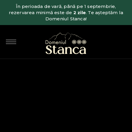
În perioada de vară, până pe 1 septembrie,
rezervarea minimă este de
2 zile
. Te așteptăm la
Domeniul Stanca!